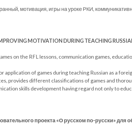
ранный, мотивация, игры на уроке РКИ, коммуникативн
F IMPROVING MOTIVATION DURING TEACHING RUSSI
, games on the RFL lessons, communication games, educati
 for application of games during teaching Russian as a fore
s, provides different classifications of games and thoro
cation skills development having regard not only to educ
зовательного проекта «О русском по-русски» для 