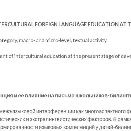
 INTERCULTURAL FOREIGN LANGUAGE EDUCATION AT 
ategory, macro- and micro-level, textual activity.
ntent of intercultural education at the present stage of d
енция и ее влияние на письмо школьников-билинг
 межъязыковой интерференции как многоаспектного ф
стических и экстралингвистических факторов. В рамк
рмированности языковых компетенций у детей-билинг