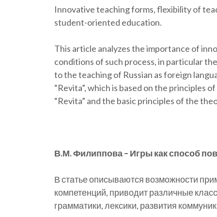
Innovative teaching forms, flexibility of te
student-oriented education.
This article analyzes the importance of inn
conditions of such process, in particular t
to the teaching of Russian as foreign langu
“Revita”, which is based on the principles o
“Revita” and the basic principles of the the
В.М. Филиппова – Игры как способ п
В статье описываются возможности прим
компетенций, приводит различные класс
грамматики, лексики, развития коммуни