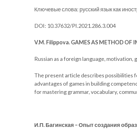
Ключевые слова: русский язык как иност
DOI: 10.37632/PI.2021.286.3.004
V.M. Filippova. GAMES AS METHOD O
Russian as a foreign language, motivation
The present article describes possibilities
advantages of games in building competence
for mastering grammar, vocabulary, communi
И.П. Багинская – Опыт создания обра