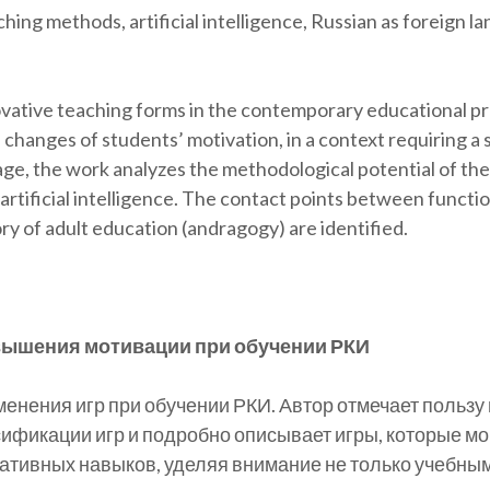
aching methods, artificial intelligence, Russian as foreign 
ovative teaching forms in the contemporary educational pr
he changes of students’ motivation, in a context requiring
age, the work analyzes the methodological potential of th
f artificial intelligence. The contact points between functi
ory of adult education (andragogy) are identified.
овышения мотивации при обучении РКИ
енения игр при обучении РКИ. Автор отмечает пользу
ификации игр и подробно описывает игры, которые мо
кативных навыков, уделяя внимание не только учебным