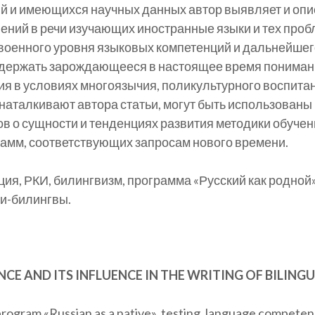
 и имеющихся научных данных автор выявляет и опи
ний в речи изучающих иностранные языки и тех пробл
военного уровня языковых компетенций и дальнейшего
ддержать зарождающееся в настоящее время пониман
 в условиях многоязычия, поликультурного воспитан
 наталкивают автора статьи, могут быть использованы
в о сущности и тенденциях развития методики обучени
грамм, соответствующих запросам нового времени.
я, РКИ, билингвизм, программа «Русский как родной»
и-билингвы.
ENCE AND ITS INFLUENCE IN THE WRITING OF BILIN
program «Russian as a native», testing, language competenc