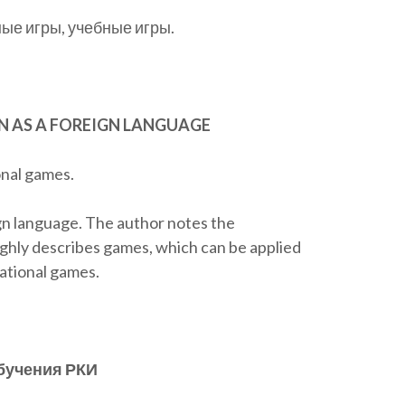
ые игры, учебные игры.
AN AS A FOREIGN LANGUAGE
onal games.
ign language. The author notes the
ughly describes games, which can be applied
ational games.
обучения РКИ