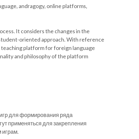
language, andragogy, online platforms,
ocess. It considers the changes in the
 a student-oriented approach. With reference
e teaching platform for foreign language
onality and philosophy of the platform
 игр для формирования ряда
гут применяться для закрепления
 играм.